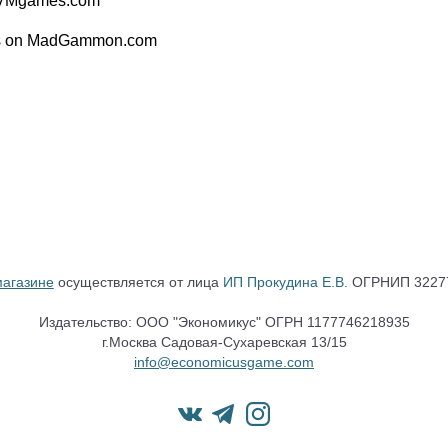
n VMgames.com
ames on MadGammon.com
магазине
осуществляется от лица
ИП Прокудина Е.В.
ОГРНИП 32277
Издательство: ООО "Экономикус" ОГРН 1177746218935
г.Москва Садовая-Сухаревская 13/15
info@economicusgame.com