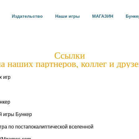
Издательство
Издательство
Наши игры
Наши игры
МАГАЗИН
МАГАЗИН
Бунке
Бунке
Ссылки
на наших партнеров, коллег и друзе
х игр
ункер
й игры Бункер
игра по постапокалиптической вселенной