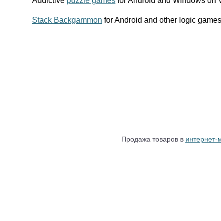
Addictive
puzzle games
for Android and Windows o
Stack Backgammon
for Android and other logic g
Продажа товаров в
интернет-