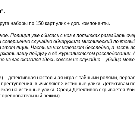
".
руга наборы по 150 карт улик + доп. компоненты.
ое. Полиция уже сбилась с ног в попытках разгадать оче
 совершенно случайно обнаружила мистический почтовый
 этот ящик. Часть из них исчезают бесследно, а часть 
жать вашу подругу в её журналистском расследовании. А 
из вас оказался здесь совсем не случайно – убийца може
в) – детективная настольная игра с тайными ролями, первая
преступления, вычисляют 3 истинные улики. Детективам по
екая на истинные улики. Среди Детективов скрывается Уби
в: соревновательный режим).