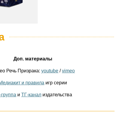
а
Доп. материалы
ео Речь Призрака:
youtube
/
vimeo
Медиакит и правила
игр серии
-группа
и
ТГ-канал
издательства