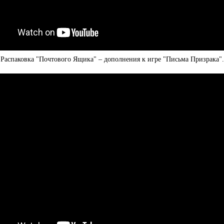
Распаковка "Почтового Ящика" – дополнения к игре "Письма Призрака".