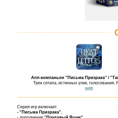
Апп-компаньон "Письма Призрака" / "Т
Трек сетапа, истинных улик, голосования, 
web
Серия игр включает:
- "Письма Призрака"
,
- дополнение
"Почтовый Ящик"
,