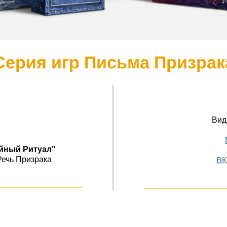
Серия игр Письма Призрак
Вид
айный Ритуал"
Речь Призрака
ВК