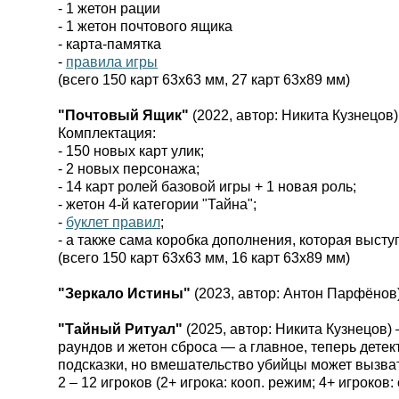
- 1 жетон рации
- 1 жетон почтового ящика
- карта-памятка
-
правила игры
(всего 150 карт 63х63 мм, 27 карт 63х89 мм)
"Почтовый Ящик"
(2022, автор: Никита Кузнецов
Комплектация:
- 150 новых карт улик;
- 2 новых персонажа;
- 14 карт ролей базовой игры + 1 новая роль;
- жетон 4-й категории "Тайна";
-
буклет правил
;
- а также сама коробка дополнения, которая высту
(всего 150 карт 63х63 мм, 16 карт 63х89 мм)
"Зеркало Истины"
(2023, автор: Антон Парфёнов
"Тайный Ритуал"
(2025, автор: Никита Кузнецов)
раундов и жетон сброса — а главное, теперь детек
подсказки, но вмешательство убийцы может вызв
2 – 12 игроков (2+ игрока: кооп. режим; 4+ игроко