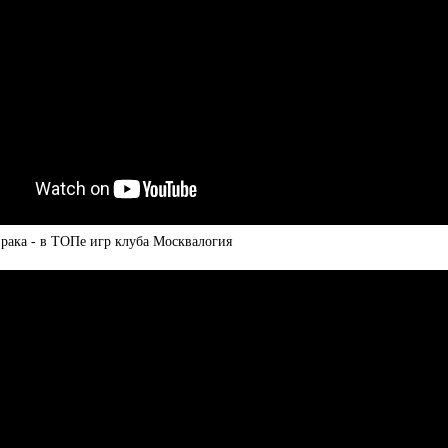
рака - в ТОПе игр клуба Москвалогия