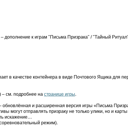
) – дополнение к играм "Письма Призрака" / "Тайный Ритуал
пает в качестве контейнера в виде Почтового Ящика для пе
) – см. подробнее на
странице игры
.
 – обновлённая и расширенная версия игры «Письма Призра
тивы могут отправлять призраку не только улики, но и кар
ать искажение…
в: соревновательный режим).