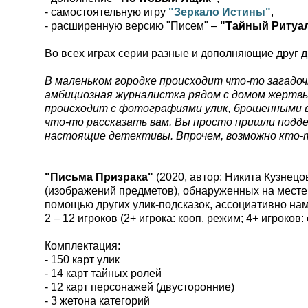
- самостоятельную игру
"Зеркало Истины"
,
- расширенную версию "Писем" –
"Тайный Ритуал
Во всех играх серии разные и дополняющие друг д
В маленьком городке происходит что-то загадочн
амбициозная журналистка рядом с домом жертвы
происходит с фотографиями улик, брошенными в
что-то рассказать вам. Вы просто пришли поддер
настоящие детективы. Впрочем, возможно кто-то 
"Письма Призрака"
(2020, автор: Никита Кузнецо
(изображений предметов), обнаруженных на месте 
помощью других улик-подсказок, ассоциативно нам
2 – 12 игроков (2+ игрока: кооп. режим; 4+ игроко
Комплектация:
- 150 карт улик
- 14 карт тайных ролей
- 12 карт персонажей (двусторонние)
- 3 жетона категорий