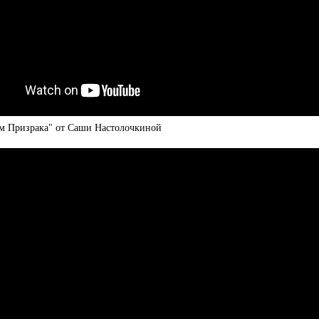
м Призрака" от Саши Настолочкиной