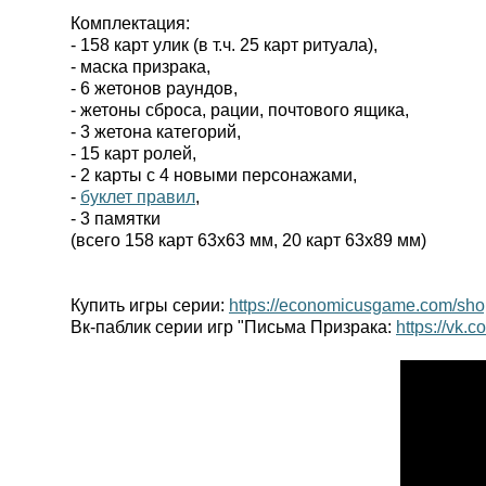
Комплектация:
- 158 карт улик (в т.ч. 25 карт ритуала),
- маска призрака,
- 6 жетонов раундов,
- жетоны сброса, рации, почтового ящика,
- 3 жетона категорий,
- 15 карт ролей,
- 2 карты с 4 новыми персонажами,
-
буклет правил
,
- 3 памятки
(всего 158 карт 63х63 мм, 20 карт 63х89 мм)
Купить игры серии:
https://economicusgame.com/sh
Вк-паблик серии игр "Письма Призрака:
https://vk.c