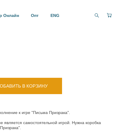
р Онлайн
р Онлайн
Опт
Опт
ENG
ENG
ОБАВИТЬ В КОРЗИНУ
полнение к игре "Письма Призрака".
 является самостоятельной игрой. Нужна коробка
 Призрака".