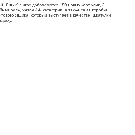
й Ящик" в игру добавляются 150 новых карт улик, 2
йная роль, жетон 4-й категории, а также сама коробка
тового Ящика, который выступает в качестве "шкатулки"
израку.