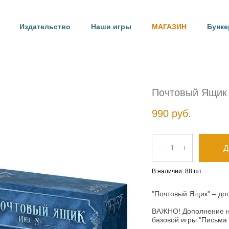
Издательство
Издательство
Наши игры
Наши игры
МАГАЗИН
МАГАЗИН
Бунке
Бунке
Почтовый Ящик
990 pуб.
Д
В наличии:
88
шт.
"Почтовый Ящик" – до
ВАЖНО! Дополнение не
базовой игры "Письма